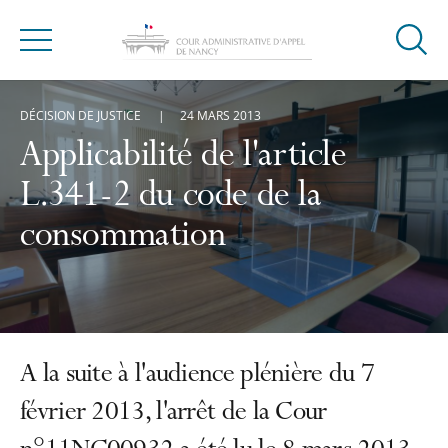
Ouvrir
Menu
la
modal
DÉCISION DE JUSTICE
24 MARS 2013
de
reche
Applicabilité de l'article
L.341-2 du code de la
consommation
A la suite à l'audience plénière du 7
février 2013, l'arrêt de la Cour