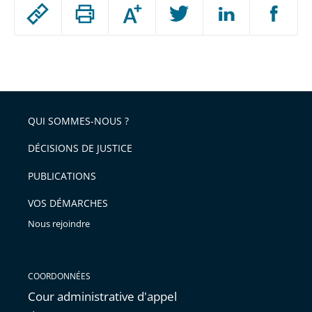
Passer
Augmenter
le
ou
réduire
partage
Passer
la
taille
de
le
de
la
l'article
partage
police
pour
de
arriver
QUI SOMMES-NOUS ?
l'article
après
pour
DÉCISIONS DE JUSTICE
arriver
PUBLICATIONS
avant
VOS DÉMARCHES
Nous rejoindre
COORDONNÉES
Cour administrative d'appel