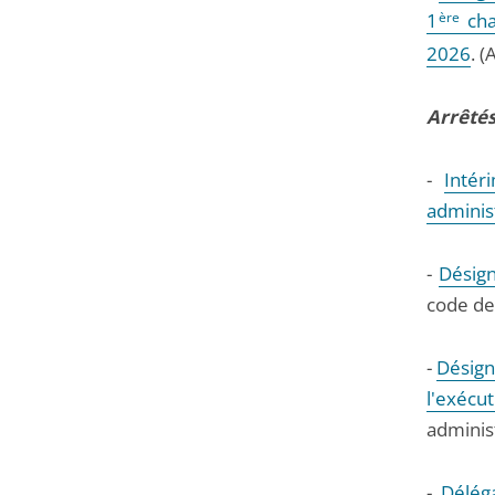
1
ère
cha
2026
. 
Arrêtés 
-
Intér
administ
-
Désign
code de 
-
Désign
l'exécu
administ
-
Délég