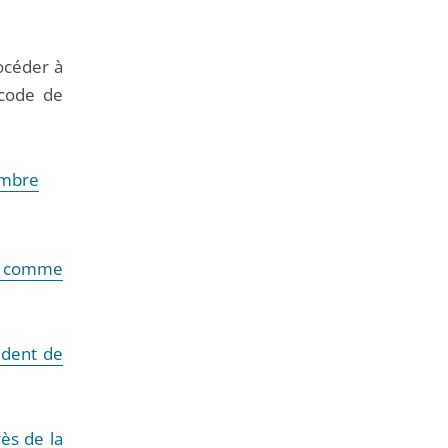
océder à
 code de
mbre
e comme
ident de
ès de la