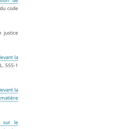
tion de
de
 du code
l'article
pour
arriver
 justice
avant
evant la
 L. 555-1
evant la
 matière
 sur le