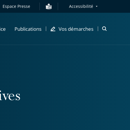
Espace Presse
Accessibilité
ice
Publications
Vos démarches
Ouvrir
la
modale
de
recherche
ives