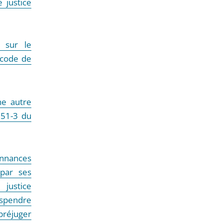
 justice
 sur le
u code de
ne autre
 351-3 du
onnances
 par ses
 justice
uspendre
préjuger