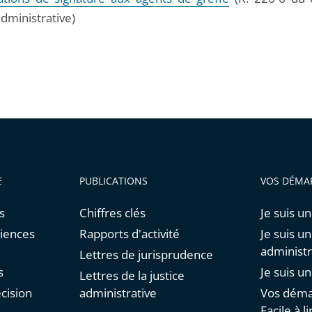
administrative)
E
PUBLICATIONS
VOS DÉMA
s
Chiffres clés
Je suis un
diences
Rapports d'activité
Je suis u
administr
Lettres de jurisprudence
s
Je suis u
Lettres de la justice
cision
administrative
Vos déma
Facile à li