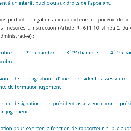
t à un intérêt public ou aux droits de l'appelant.
ions portant délégation aux rapporteurs du pouvoir de pr
es mesures d'instruction (Article R. 611-10 alinéa 2 du
administrative) :
mbre
2
ème
chambre
3
ème
chambre
4
ème
cha
ambre
sion de désignation d'une présidente-assesseur
nte de formation jugement
on de désignation d'un président-assesseur comme prés
on jugement
ation pour exercer la fonction de rapporteur public aupr