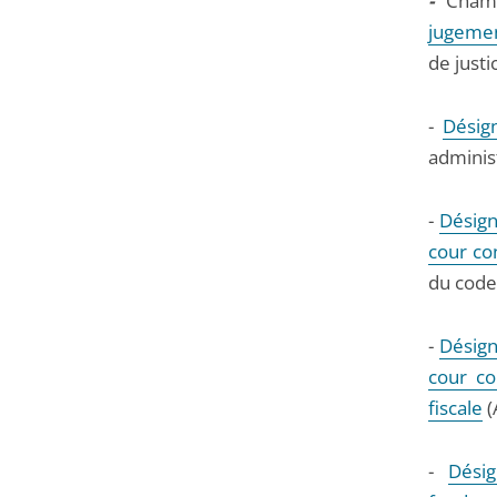
-
Cham
jugemen
de justi
-
Désig
administ
-
Désign
cour co
du code 
-
Désign
cour co
fiscale
(
-
Dési