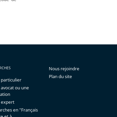
RCHES
Nous rejoindre
Plan du site
 particulier
n avocat ou une
ation
n expert
rches en "Français
re et à