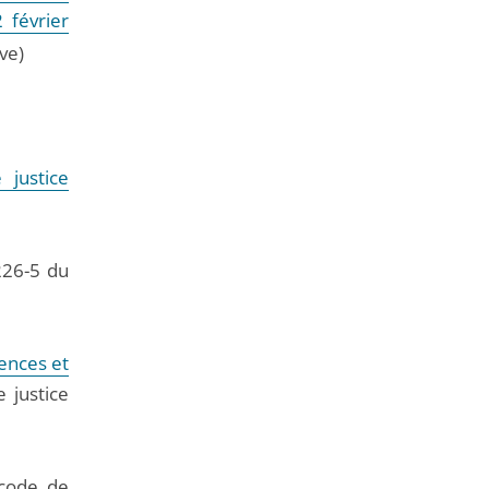
 février
ve)
 justice
226-5 du
iences et
 justice
code de