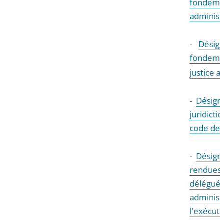
fondeme
adminis
-
Dési
fondeme
justice 
-
Désig
juridict
code de 
-
Désig
rendues
délégu
adminis
l'exécu