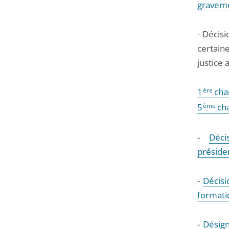
gravemen
- Décis
certain
justice 
1
ère
cha
5
ème
ch
-
Déci
préside
-
Décisi
formati
-
Désign