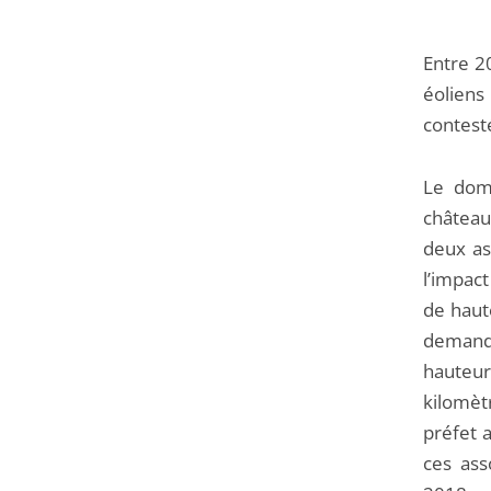
Entre 2
éoliens
contesté
Le doma
château
deux as
l’impac
de haute
demand
hauteu
kilomèt
préfet a
ces ass