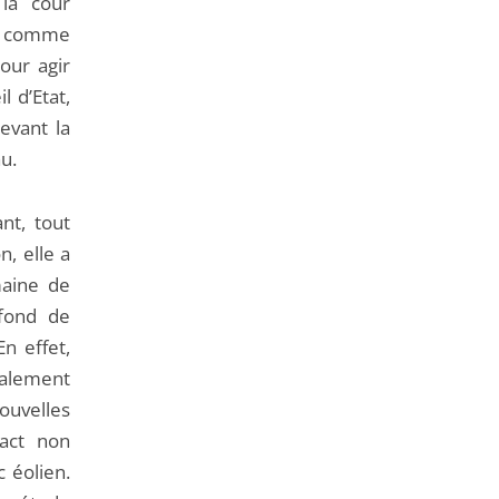
 la cour
rs comme
pour agir
l d’Etat,
devant la
u.
nt, tout
n, elle a
maine de
 fond de
En effet,
galement
ouvelles
pact non
c éolien.