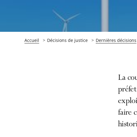
Accueil
Décisions de justice
Dernières décisions
Passer
Passer
La cou
la
la
préfet
navigation
navigation
exploi
de
de
l'article
l'article
faire 
pour
pour
histor
arriver
arriver
après
avant