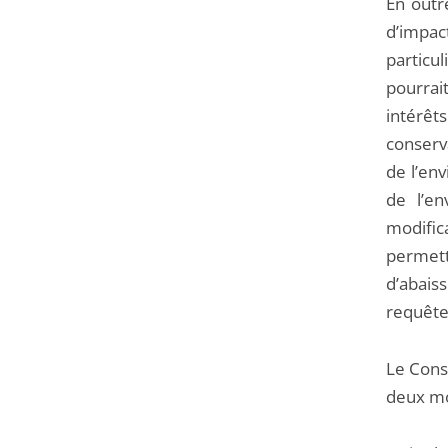
En outre
d’impac
particu
pourrai
intérêt
conserv
de l’en
de l’en
modific
permett
d’abais
requêt
Le Conse
deux mo