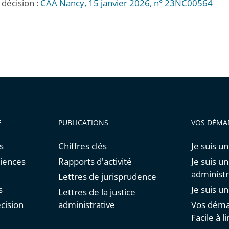
a décision :
CAA Nancy, 15 janvier 2026, n° 23NC00564
E
PUBLICATIONS
VOS DÉMA
s
Chiffres clés
Je suis un
diences
Rapports d'activité
Je suis u
administr
Lettres de jurisprudence
s
Je suis u
Lettres de la justice
cision
administrative
Vos déma
Facile à li