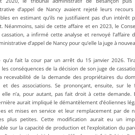
t 2020, le tribunal administratif de Besançon puis
trative d’appel de Nancy avaient rejeté leurs recou
bles en estimant qu’ils ne justifiaient pas d’un intérêt 
t. Néanmoins, saisi de cette affaire et en 2023, le Consei
 cassation, a infirmé cette analyse et renvoyé l’affaire 
inistrative d’appel de Nancy pour qu’elle la juge à nouvea
e qu’a fait la cour par un arrêt du 15 janvier 2026. Tira
, les conséquences de la décision de son juge de cassatio
a recevabilité de la demande des propriétaires du do
 et des associations. Se prononçant, ensuite, sur le
e, elle n’a, pour autant, pas fait droit à cette demande. 
ernière aurait impliqué le démantèlement d’éoliennes lé
ées et mises en service et leur remplacement par de n
s plus petites. Cette modification aurait eu un im
ble sur la capacité de production et l’exploitation du par