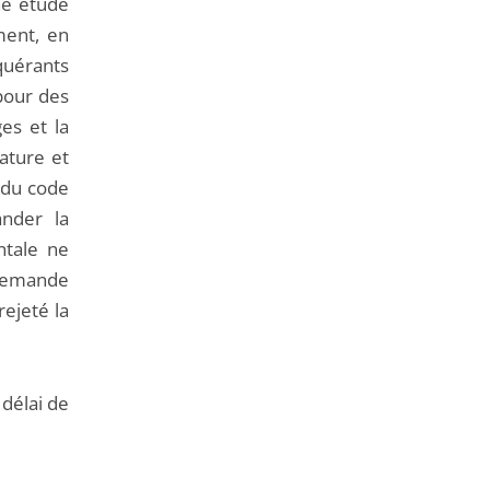
une étude
ment, en
quérants
pour des
es et la
ature et
 du code
ander la
ntale ne
 demande
rejeté la
 délai de