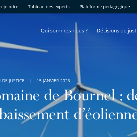
rejoindre
Tableau des experts
Plateforme pédagogique
Qui sommes-nous ?
Décisions de just
 DE JUSTICE
15 JANVIER 2026
maine de Bournel : 
abaissement d’éolienn