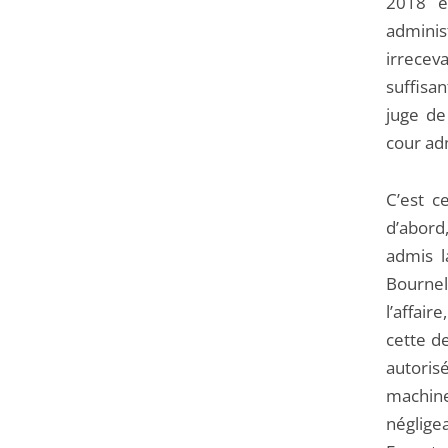
2018 e
adminis
irreceva
suffisan
juge de
cour adm
C’est c
d’abord
admis l
Bournel
l’affair
cette d
autoris
machine
négligea