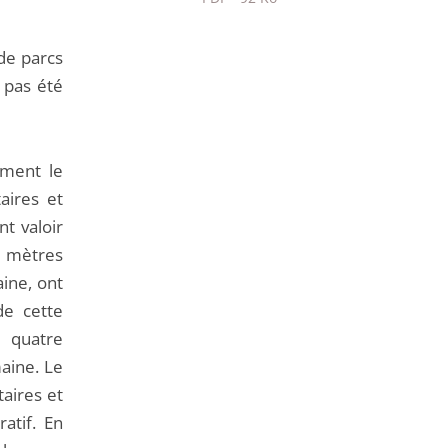
Passer
le
 de parcs
partage
 pas été
de
l'article
pour
mment le
arriver
aires et
avant
t valoir
0 mètres
aine, ont
e cette
 quatre
aine. Le
taires et
atif. En