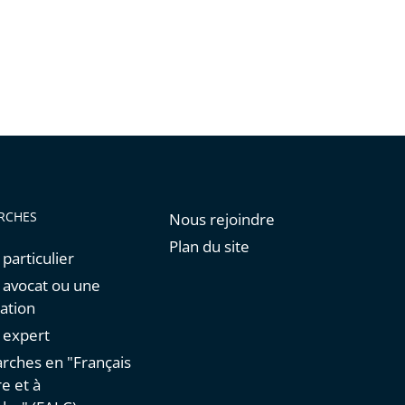
RCHES
Nous rejoindre
Plan du site
 particulier
n avocat ou une
ation
n expert
rches en "Français
re et à