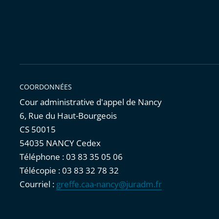
COORDONNÉES
Cour administrative d'appel de Nancy
6, Rue du Haut-Bourgeois
CS 50015
54035 NANCY Cedex
Téléphone : 03 83 35 05 06
Télécopie : 03 83 32 78 32
Courriel :
greffe.caa-nancy@juradm.fr
Accessibilité : partiellement conforme
|
Mentions légales
|