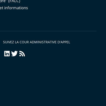
re" (FALC)
et informations
s
SUIVEZ LA COUR ADMINISTRATIVE D'APPEL
LinkedIn
Twitter
Flux
RSS