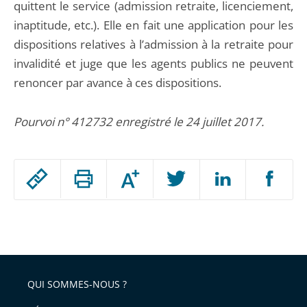
quittent le service (admission retraite, licenciement,
inaptitude, etc.). Elle en fait une application pour les
dispositions relatives à l’admission à la retraite pour
invalidité et juge que les agents publics ne peuvent
renoncer par avance à ces dispositions.
Pourvoi n° 412732 enregistré le 24 juillet 2017.
Passer
Augmenter
le
ou
réduire
partage
Passer
la
taille
de
le
de
la
l'article
partage
police
pour
de
arriver
QUI SOMMES-NOUS ?
l'article
après
pour