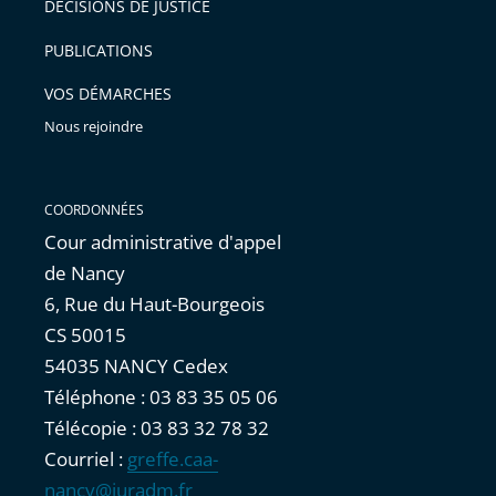
DÉCISIONS DE JUSTICE
arriver
PUBLICATIONS
avant
VOS DÉMARCHES
Nous rejoindre
COORDONNÉES
Cour administrative d'appel
de Nancy
6, Rue du Haut-Bourgeois
CS 50015
54035 NANCY Cedex
Téléphone : 03 83 35 05 06
Télécopie : 03 83 32 78 32
Courriel :
greffe.caa-
nancy@juradm.fr