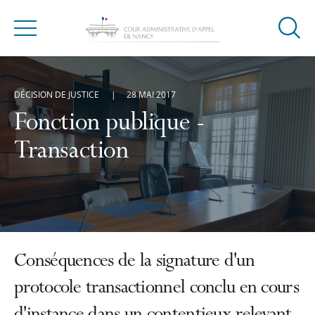
Ouvrir
Menu
la
modal
de
DÉCISION DE JUSTICE
28 MAI 2017
reche
Fonction publique -
Transaction
Conséquences de la signature d'un
protocole transactionnel conclu en cours