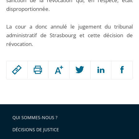
sanction de la révocation qui, en l’espèce, était
disproportionnée.
La cour a donc annulé le jugement du tribunal
administratif de Strasbourg et cette décision de
révocation.
Passer
Augmenter
le
ou
réduire
partage
Passer
la
taille
de
le
de
la
l'article
partage
police
pour
de
arriver
QUI SOMMES-NOUS ?
l'article
après
pour
DÉCISIONS DE JUSTICE
arriver