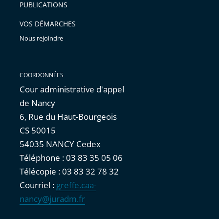
PUBLICATIONS
avant
VOS DÉMARCHES
Nous rejoindre
COORDONNÉES
Cour administrative d'appel
de Nancy
6, Rue du Haut-Bourgeois
CS 50015
54035 NANCY Cedex
Téléphone : 03 83 35 05 06
Télécopie : 03 83 32 78 32
Courriel :
greffe.caa-
nancy@juradm.fr