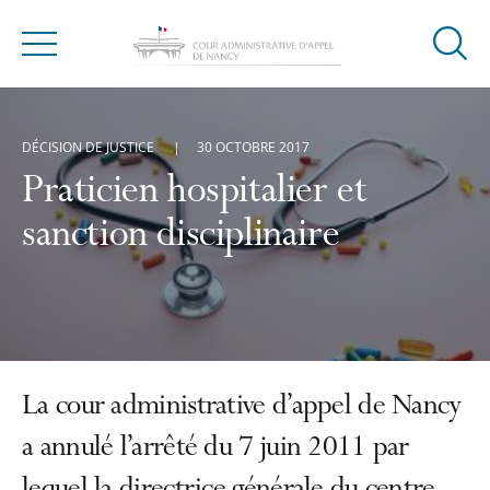
Ouvrir
Menu
la
modal
de
DÉCISION DE JUSTICE
30 OCTOBRE 2017
reche
Praticien hospitalier et
sanction disciplinaire
La cour administrative d’appel de Nancy
a annulé l’arrêté du 7 juin 2011 par