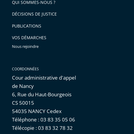
arriver
QUI SOMMES-NOUS ?
l'article
après
pour
DÉCISIONS DE JUSTICE
arriver
PUBLICATIONS
avant
VOS DÉMARCHES
Nous rejoindre
COORDONNÉES
Cour administrative d'appel
de Nancy
6, Rue du Haut-Bourgeois
CS 50015
54035 NANCY Cedex
Téléphone : 03 83 35 05 06
Télécopie : 03 83 32 78 32