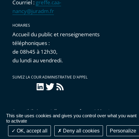
Courriel :
greffe.caa-
nancy@juradm.fr
HORAIRES
Accueil du public et renseignements
téléphoniques :
de 08h45 à 12h30,
du lundi au vendredi.
SUIVEZ LA COUR ADMINISTRATIVE D'APPEL
LinkedIn
Twitter
Flux
RSS
Accessibilité : partiellement conforme
|
Mentions
This site uses cookies and gives you control over what you want
légales
|
Cookies
|
Données personnelles
|
Publications
to activate
administratives
OK, accept all
Deny all cookies
Personalize