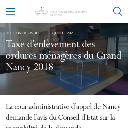
Ouvrir
Menu
la
modal
DÉCISION DE JUSTICE
2 JUILLET 2021
de
reche
Taxe d’enlèvement des
ordures ménagères du Grand
Nancy 2018
La cour administrative d’appel de Nancy
demande l’avis du Conseil d’Etat sur la