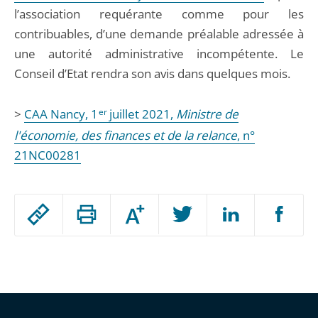
l’association requérante comme pour les
contribuables, d’une demande préalable adressée à
une autorité administrative incompétente. Le
Conseil d’Etat rendra son avis dans quelques mois.
>
CAA Nancy, 1
er
juillet 2021,
Ministre de
l'économie, des finances et de la relance
, n°
21NC00281
Passer
Augmenter
le
ou
réduire
partage
Passer
la
taille
de
le
de
la
l'article
partage
police
pour
de