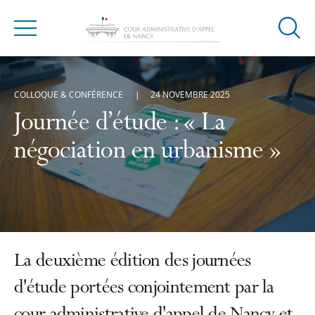
Ouvrir
Menu
la
modal
de
COLLOQUE & CONFÉRENCE
24 NOVEMBRE 2025
reche
Journée d’étude : « La
négociation en urbanisme »
La deuxième édition des journées
d'étude portées conjointement par la