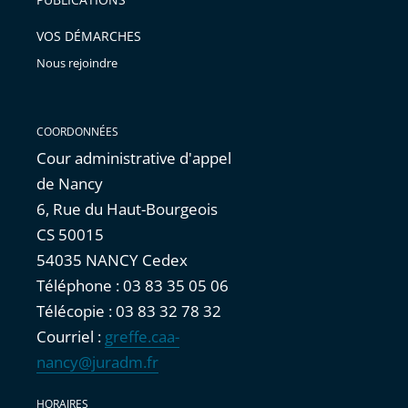
avant
VOS DÉMARCHES
Nous rejoindre
COORDONNÉES
Cour administrative d'appel
de Nancy
6, Rue du Haut-Bourgeois
CS 50015
54035 NANCY Cedex
Téléphone : 03 83 35 05 06
Télécopie : 03 83 32 78 32
Courriel :
greffe.caa-
nancy@juradm.fr
HORAIRES