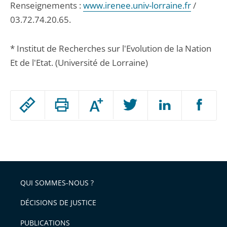
Renseignements :
www.irenee.univ-lorraine.fr
/
03.72.74.20.65.
* Institut de Recherches sur l'Evolution de la Nation
Et de l'Etat. (Université de Lorraine)
Passer
Augmenter
le
ou
réduire
partage
Passer
la
taille
de
le
de
la
l'article
partage
police
pour
de
arriver
QUI SOMMES-NOUS ?
l'article
après
pour
DÉCISIONS DE JUSTICE
arriver
PUBLICATIONS
avant