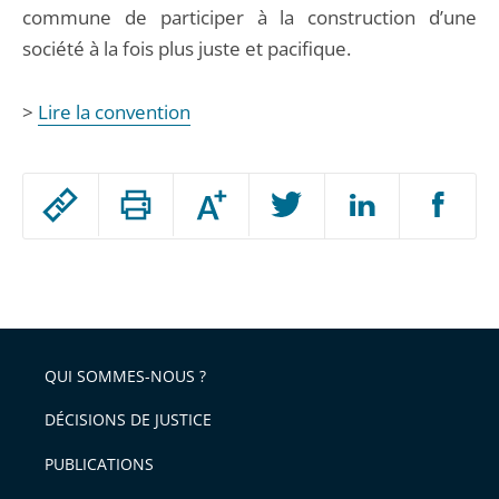
commune de participer à la construction d’une
société à la fois plus juste et pacifique.
>
Lire la convention
Passer
Augmenter
le
ou
réduire
partage
Passer
la
taille
de
le
de
la
l'article
partage
police
pour
de
arriver
QUI SOMMES-NOUS ?
l'article
après
pour
DÉCISIONS DE JUSTICE
arriver
PUBLICATIONS
avant