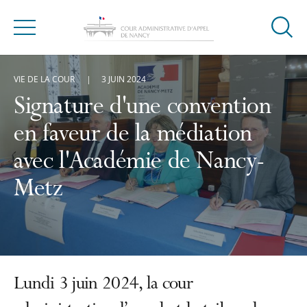
Ouvrir
Menu
la
modal
VIE DE LA COUR
3 JUIN 2024
de
reche
Signature d'une convention
en faveur de la médiation
avec l'Académie de Nancy-
Metz
Lundi 3 juin 2024, la cour