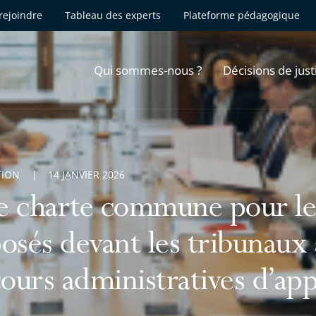
rejoindre
Tableau des experts
Plateforme pédagogique
Qui sommes-nous ?
Décisions de just
TION
14 JANVIER 2026
 charte commune pour le
osés devant les tribunaux 
cours administratives d’app