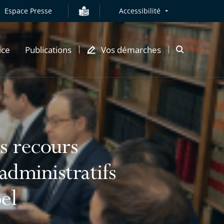
Espace Presse
Accessibilité
ice
Publications
Vos démarches
Ouvrir
la
modale
de
recherche
s recours
administratifs
el