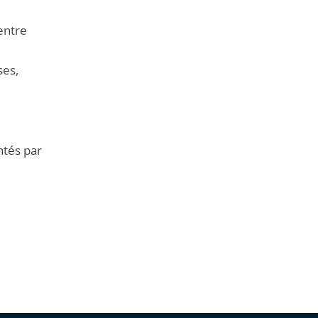
entre
ses,
ntés par