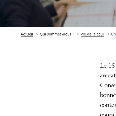
Accueil
Qui sommes-nous ?
Vie de la cour
Un
Passer
Passer
Le 15 
la
la
avocat
navigation
navigation
Consei
de
de
l'article
l'article
bonnes
pour
pour
conten
arriver
arriver
cours
après
avant