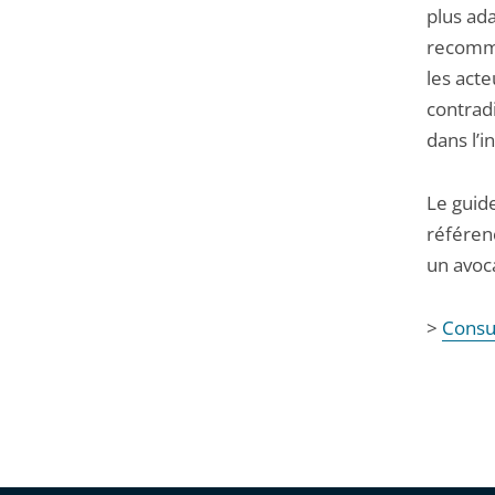
plus ada
recomman
les acte
contradi
dans l’i
Le guid
référenc
un avoc
>
Consul