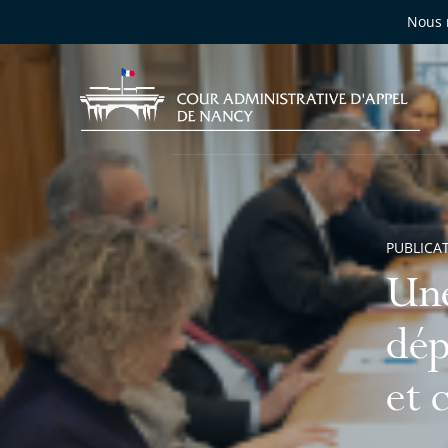
Nous 
PUBLICA
Une
dép
et 