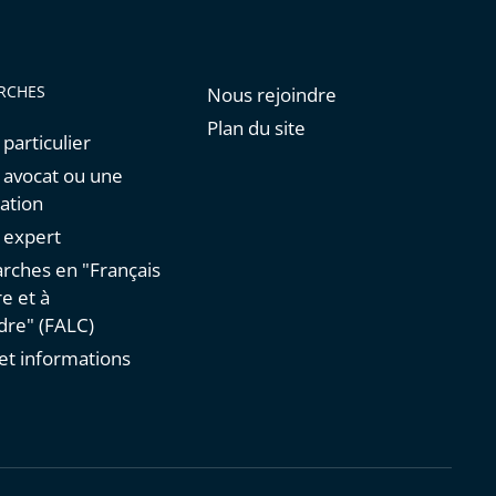
RCHES
Nous rejoindre
Plan du site
 particulier
n avocat ou une
ation
n expert
rches en "Français
re et à
re" (FALC)
et informations
s