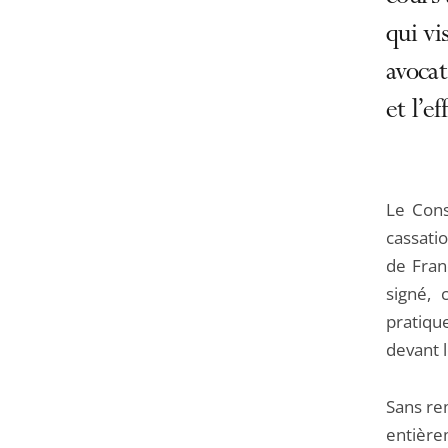
qui vi
avocat
et l’e
Le Cons
cassati
de Fran
signé,
pratiqu
devant l
Sans re
entièrem