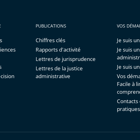
E
PUBLICATIONS
VOS DÉMA
s
Chiffres clés
Je suis un
diences
Rapports d'activité
Je suis u
administr
Lettres de jurisprudence
s
Je suis u
Lettres de la justice
cision
administrative
Vos déma
Facile à li
comprend
Contacts 
pratique