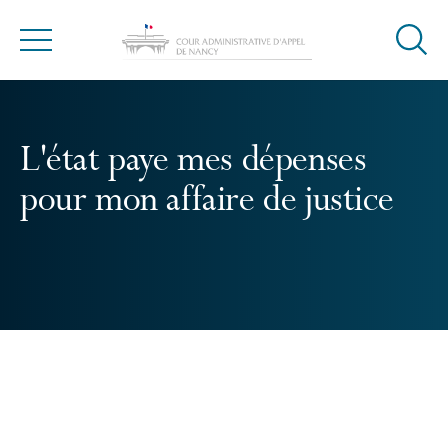
Ouvrir
Menu
la
modal
de
reche
L'état paye mes dépenses
pour mon affaire de justice